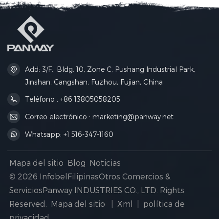
almacenamiento para
necesidades de
organizar todos tus artículos
almacenamiento.
esenciales para actividades
Equipada con una correa
al aire libre.
de hombro ajustable y una
hebilla de liberación rápida,
flota en el agua y es perfecta
para practicar kayak,
acampar, ir a la playa y
Add: 3/F., Bldg. 10, Zone C, Pushang Industrial Park,
practicar cualquier deporte
acuático.
Jinshan, Cangshan, Fuzhou, Fujian, China
Teléfono : +86 13805058205
Correo electrónico : marketing@panway.net
Whatsapp: +1 516-347-1160
Mapa del sitio
Blog
Noticias
© 2026 InfobelFilipinasOtros Comercios &
ServiciosPanway INDUSTRIES CO., LTD. Rights
Reserved.
Mapa del sitio
|
Xml
|
política de
privacidad