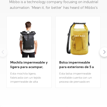
Mibbo is a technology company focusing on industrial
automation. 'Mean it, for better' has heard of Mibbo's
mission: focusing on practice and continuous innovation.
Mochila impermeable y
Bolsa impermeable
ligera para acampar,
para exteriores de 5 a
hacer senderismo y
40 litros con cierre
Esta mochila ligera,
Esta bolsa impermeable
actividades al aire
enrollable.
fabricada con un tejido
enrollable cuenta con un
libre.
impermeable de alta
proceso de prensado en
calidad, es ideal para
caliente sin costuras que
acampar, hacer senderismo
garantiza una
y diversas actividades al aire
impermeabilidad total. Está
libre. Su diseño ergonómico
disponible en 5 tamaños,
facilita la carga y ofrece un
desde 5L hasta 40L, para
amplio espacio de
adaptarse a diferentes