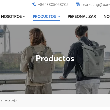
+86 13805058205
marketing@panw
E NOSOTROS
PRODUCTOS
PERSONALIZAR
NO
Productos
or mayor bajo