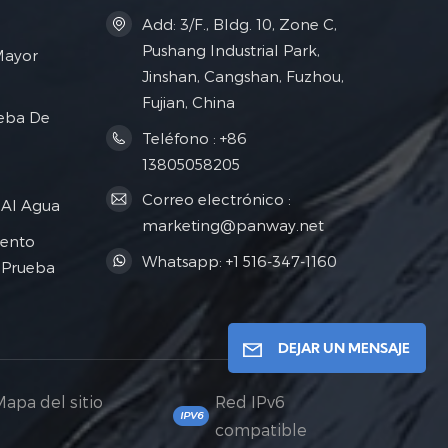
Add: 3/F., Bldg. 10, Zone C,
Pushang Industrial Park,
Mayor
Jinshan, Cangshan, Fuzhou,
Fujian, China
eba De
Teléfono : +86
13805058205
Correo electrónico :
 Al Agua
marketing@panway.net
ento
Whatsapp: +1 516-347-1160
 Prueba
DEJAR UN MENSAJE
Mapa del sitio
Red IPv6
compatible