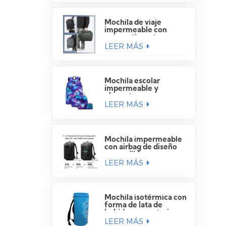
Mochila de viaje
impermeable con
compartimento para
LEER MÁS
portátil
Mochila escolar
impermeable y
elegante para
LEER MÁS
estudiantes.
Mochila impermeable
con airbag de diseño
expandible
LEER MÁS
Mochila isotérmica con
forma de lata de
bebida para exteriores
LEER MÁS