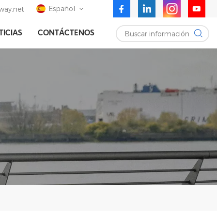
Español
ay.net
Buscar información
TICIAS
CONTÁCTENOS
English
Deutsch
Español