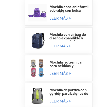
Mochila escolar infantil
adorable con bolsa
para el almuerzo.
LEER MÁS
Mochila con airbag de
diseño expandible y
gran capacidad para
LEER MÁS
viajes.
Mochila isotérmica
para bebidas y
camping
LEER MÁS
Mochila deportiva con
cordón para balones de
fútbol y voleibol.
LEER MÁS