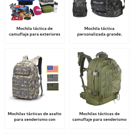
Mochila táctica de
Mochila táctica
camuflaje para exteriores
personalizada grande,
bolsa táctica militar,
mochila de día
Mochilas tácticas de asalto
Mochilas tácticas de
para senderismo con
camuflaje para senderismo
compartimentos para
y acampada de aventura
ordenador