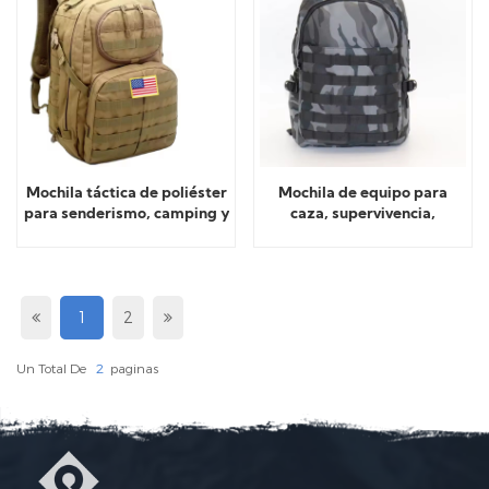
Mochila táctica de poliéster
Mochila de equipo para
para senderismo, camping y
caza, supervivencia,
viajes.
camuflaje
1
2
Un Total De
2
Paginas