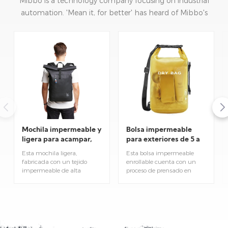
Mibbo is a technology company focusing on industrial
automation. 'Mean it, for better' has heard of Mibbo's
mission: focusing on practice and continuous innovation.
Mochila impermeable y
Bolsa impermeable
ligera para acampar,
para exteriores de 5 a
hacer senderismo y
40 litros con cierre
Esta mochila ligera,
Esta bolsa impermeable
actividades al aire
enrollable.
fabricada con un tejido
enrollable cuenta con un
libre.
impermeable de alta
proceso de prensado en
calidad, es ideal para
caliente sin costuras que
acampar, hacer senderismo
garantiza una
y diversas actividades al aire
impermeabilidad total. Está
libre. Su diseño ergonómico
disponible en 5 tamaños,
facilita la carga y ofrece un
desde 5L hasta 40L, para
amplio espacio de
adaptarse a diferentes