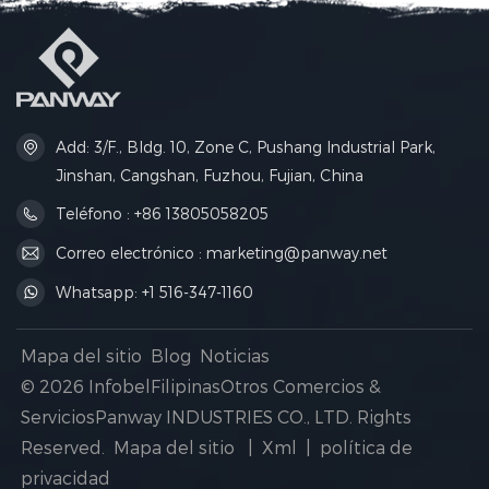
almacenamiento para
necesidades de
organizar todos tus artículos
almacenamiento.
esenciales para actividades
Equipada con una correa
al aire libre.
de hombro ajustable y una
hebilla de liberación rápida,
flota en el agua y es perfecta
para practicar kayak,
acampar, ir a la playa y
Add: 3/F., Bldg. 10, Zone C, Pushang Industrial Park,
practicar cualquier deporte
acuático.
Jinshan, Cangshan, Fuzhou, Fujian, China
Teléfono : +86 13805058205
Correo electrónico : marketing@panway.net
Whatsapp: +1 516-347-1160
Mapa del sitio
Blog
Noticias
© 2026 InfobelFilipinasOtros Comercios &
ServiciosPanway INDUSTRIES CO., LTD. Rights
Reserved.
Mapa del sitio
|
Xml
|
política de
privacidad