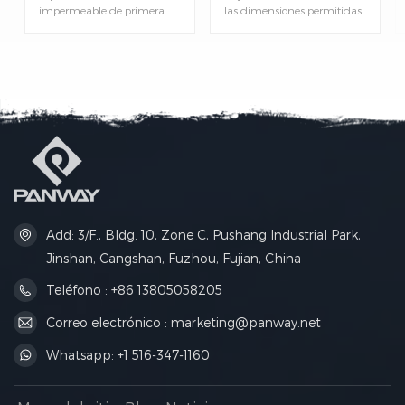
las dimensiones permitidas
impermeable de primera
por las aerolíneas y es fácil
calidad. La protección de
de llevar a bordo para todo
amortiguación de aire
tipo de viajes. Sus amplios
integrada protege su
compartimentos
computadora portátil contra
mantienen tus artículos
golpes, mientras que el
esenciales de viaje
diseño expandible ofrece un
perfectamente organizados
espacio de almacenamiento
durante el trayecto.
flexible para el uso
diario.camionetas y viajes de
negocios.
Add: 3/F., Bldg. 10, Zone C, Pushang Industrial Park,
Jinshan, Cangshan, Fuzhou, Fujian, China
Teléfono : +86 13805058205
Correo electrónico : marketing@panway.net
Whatsapp: +1 516-347-1160