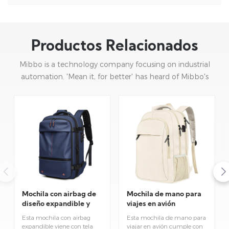
Productos Relacionados
Mibbo is a technology company focusing on industrial
automation. 'Mean it, for better' has heard of Mibbo's
mission: focusing on practice and continuous innovation.
Mochila de mano para
Mochila con airbag de
viajes en avión
diseño expandible y
gran capacidad para
Esta mochila de mano para
Esta mochila con airbag
viajes.
viajar en avión cumple con
expandible viene con tela