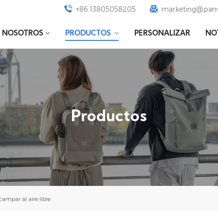
+86 13805058205
marketing@panw
E NOSOTROS
PRODUCTOS
PERSONALIZAR
NO
Productos
ampar al aire libre