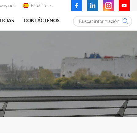
Español
ay.net
Buscar información
TICIAS
CONTÁCTENOS
English
Deutsch
Español