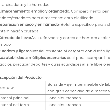
s salpicaduras y la humedad.
lmacenamiento amplio y organizado
: Compartimento princi
teriores/exteriores para almacenamiento clasificado.
eparación en seco y en húmedo
: Bolsillo específico para ai
ntaminación cruzada.
Cómodo de llevar
Asas reforzadas y correa de hombro acolcha
modo.
uradero y ligero
Material resistente al desgarro con diseño li
daptabilidad a múltiples escenarios
Ideal para acampar, hace
ocios, practicar deportes y otras actividades al aire libre o en
scripción del Producto
Bolsa de viaje impermeable de fáb
ombre:
con gran capacidad de almacenam
aterial principal:
Lona alquitranada
aterial del forro:
Lona alquitranada