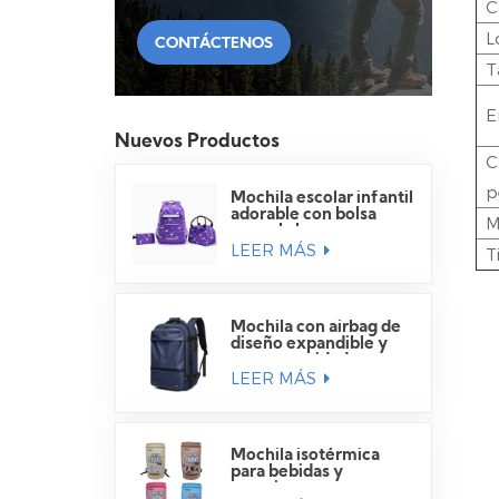
C
L
CONTÁCTENOS
T
E
Nuevos Productos
C
p
Mochila escolar infantil
adorable con bolsa
M
para el almuerzo.
LEER MÁS
T
Mochila con airbag de
diseño expandible y
gran capacidad para
LEER MÁS
viajes.
Mochila isotérmica
para bebidas y
camping