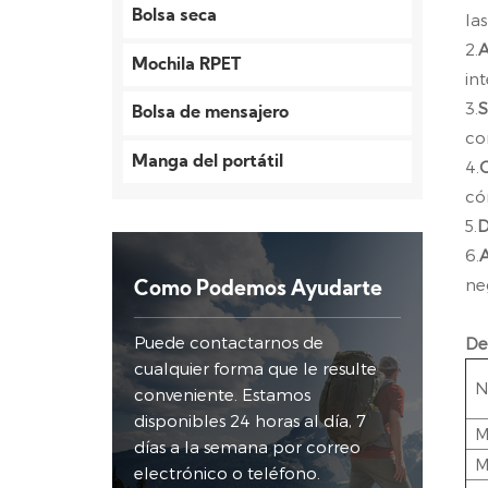
Bolsa seca
la
2.
A
Mochila RPET
in
3.
S
Bolsa de mensajero
co
Manga del portátil
4.
có
5.
D
6.
A
neg
Como Podemos Ayudarte
Puede contactarnos de
De
cualquier forma que le resulte
N
conveniente. Estamos
disponibles 24 horas al día, 7
M
días a la semana por correo
M
electrónico o teléfono.