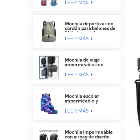
LEER MÁS
Mochila deportiva con
cordón para balones de
fútbol y voleibol.
LEER MÁS
Mochila de viaje
impermeable con
compartimento para
LEER MÁS
portátil
Mochila escolar
impermeable y
elegante para
LEER MÁS
estudiantes.
Mochila impermeable
con airbag de diseño