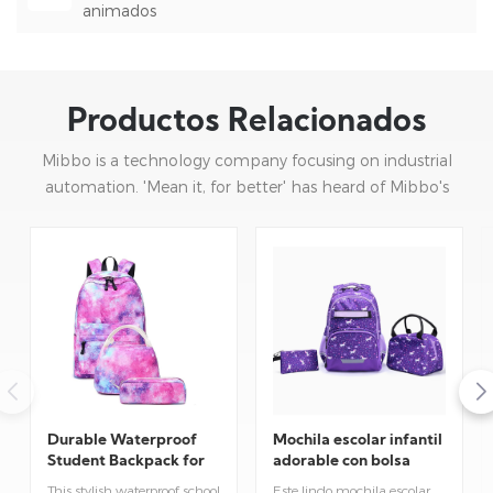
animados
Productos Relacionados
Mibbo is a technology company focusing on industrial
automation. 'Mean it, for better' has heard of Mibbo's
mission: focusing on practice and continuous innovation.
Durable Waterproof
Mochila escolar infantil
Student Backpack for
adorable con bolsa
Daily School Use
para el almuerzo.
This stylish waterproof school
Este lindo mochila escolar