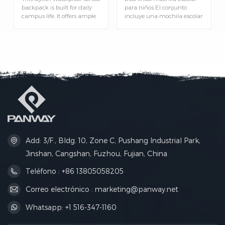
backpack is built for daily
para niños El conjunto
campus life. It offers ample
incluye una mochila escolar
storage space and reliable
y una bolsa para el
water‑repellent protection to
almuerzo a juego. Ligera y
keep students’ books and
práctica para el día a día
personal belongings safe
escolar, excursiones y salidas
from light rain.
de fin de semana. Preciosa
mochila estampada
especialmente diseñada
para niños. Incluye una
bolsa para el almuerzo
portátil para guardar la
merienda y la comida, ideal
para alumnos de primaria.
Add: 3/F., Bldg. 10, Zone C, Pushang Industrial Park,
Jinshan, Cangshan, Fuzhou, Fujian, China
Teléfono : +86 13805058205
Correo electrónico : marketing@panway.net
Whatsapp: +1 516-347-1160