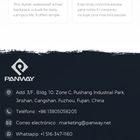
Daily School Use
para el almuerzo.
This stylish waterproof school
Este lindo mochila escolar
backpack is built for daily
para niños El conjunto
campus life. It offers ample
incluye una mochila escolar
storage space and reliable
y una bolsa para el
water‑repellent protection to
almuerzo a juego. Ligera y
keep students’ books and
práctica para el día a día
personal belongings safe
escolar, excursiones y salidas
from light rain.
de fin de semana. Preciosa
mochila estampada
especialmente diseñada
para niños. Incluye una
bolsa para el almuerzo
portátil para guardar la
merienda y la comida, ideal
para alumnos de primaria.
Add: 3/F., Bldg. 10, Zone C, Pushang Industrial Park,
Jinshan, Cangshan, Fuzhou, Fujian, China
Teléfono : +86 13805058205
Correo electrónico : marketing@panway.net
Whatsapp: +1 516-347-1160