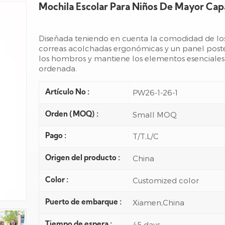
Mochila Escolar Para Niños De Mayor Cap
Diseñada teniendo en cuenta la comodidad de los
correas acolchadas ergonómicas y un panel poster
los hombros y mantiene los elementos esenciales
ordenada.
PW26-1-26-1
Artículo No :
Small MOQ
Orden (MOQ) :
T/T,L/C
Pago :
China
Origen del producto :
Customized color
Color :
Xiamen,China
Puerto de embarque :
45 days
Tiempo de espera :