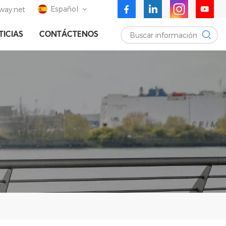
Español
ay.net
Buscar información
TICIAS
CONTÁCTENOS
English
Deutsch
Español