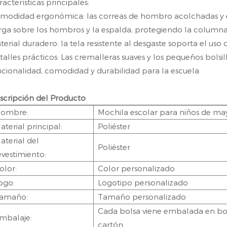
racterísticas principales:
modidad ergonómica: las correas de hombro acolchadas y el
rga sobre los hombros y la espalda, protegiendo la columna 
terial duradero: la tela resistente al desgaste soporta el uso d
talles prácticos: Las cremalleras suaves y los pequeños bolsil
ncionalidad, comodidad y durabilidad para la escuela.
scripción del Producto
ombre:
Mochila escolar para niños de m
aterial principal:
Poliéster
aterial del
Poliéster
evestimiento:
olor:
Color personalizado
ogo:
Logotipo personalizado
amaño:
Tamaño personalizado
Cada bolsa viene embalada en bols
mbalaje:
cartón.