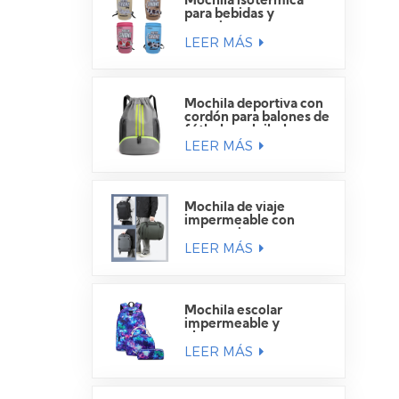
Mochila isotérmica
para bebidas y
camping
LEER MÁS
Mochila deportiva con
cordón para balones de
fútbol y voleibol.
LEER MÁS
Mochila de viaje
impermeable con
compartimento para
LEER MÁS
portátil
Mochila escolar
impermeable y
elegante para
LEER MÁS
estudiantes.