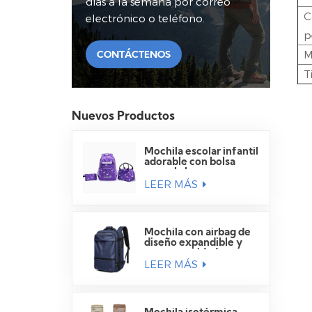
días a la semana por correo
C
electrónico o teléfono.
p
M
CONTÁCTENOS
T
Nuevos Productos
Mochila escolar infantil
adorable con bolsa
para el almuerzo.
LEER MÁS
Mochila con airbag de
diseño expandible y
gran capacidad para
LEER MÁS
viajes.