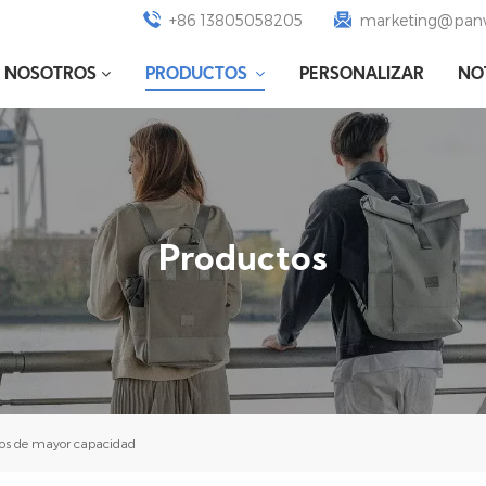
+86 13805058205
marketing@panw
E NOSOTROS
PRODUCTOS
PERSONALIZAR
NO
Productos
ños de mayor capacidad