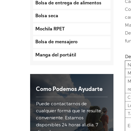
Ca
Bolsa de entrega de alimentos
Co
Bolsa seca
ca
Ma
Mochila RPET
De
fu
Bolsa de mensajero
Manga del portátil
De
N
M
M
r
Como Podemos Ayudarte
C
Puede contactarnos de
L
cualquier forma que le resulte
T
conveniente. Estamos
disponibles 24 horas al día, 7
E