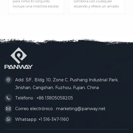
para niños El conjunto
combina con cualquier
incluye una mochila escolar
atuendo y ofrece un amplio
y una bolsa para el
espacio para guardar libros
almuerzo a juego. Ligera y
de texto y artículos
práctica para el día a día
esenciales del día a día. Este
escolar, excursiones y salidas
bolso de moda para chicas
de fin de semana. Preciosa
adolescentes combina un
mochila estampada
estilo moderno con la
especialmente diseñada
practicidad diaria, perfecto
para niños. Incluye una
para el campus y salidas
bolsa para el almuerzo
informales.
portátil para guardar la
merienda y la comida, ideal
para alumnos de primaria.
Add: 3/F., Bldg. 10, Zone C, Pushang Industrial Park,
Jinshan, Cangshan, Fuzhou, Fujian, China
Teléfono : +86 13805058205
Correo electrónico : marketing@panway.net
Whatsapp: +1 516-347-1160