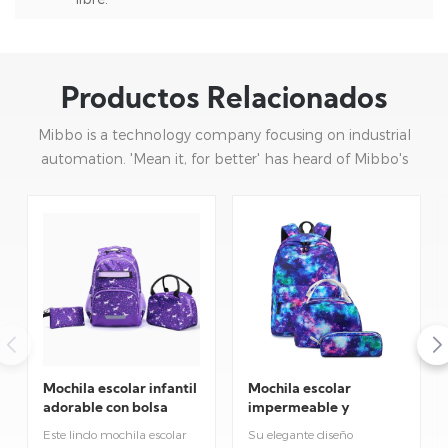
Productos Relacionados
Mibbo is a technology company focusing on industrial
automation. 'Mean it, for better' has heard of Mibbo's
mission: focusing on practice and continuous innovation.
Mochila escolar infantil
Mochila escolar
adorable con bolsa
impermeable y
para el almuerzo.
elegante para
Este lindo mochila escolar
Su elegante diseño
estudiantes.