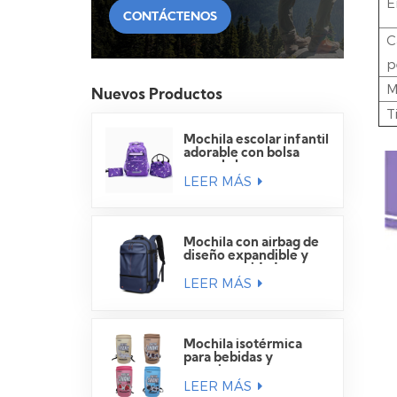
E
CONTÁCTENOS
C
p
M
Nuevos Productos
T
Mochila escolar infantil
adorable con bolsa
para el almuerzo.
LEER MÁS
Mochila con airbag de
diseño expandible y
gran capacidad para
LEER MÁS
viajes.
Mochila isotérmica
para bebidas y
camping
LEER MÁS