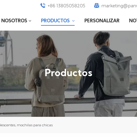
+86 13805058205
marketing@panw
E NOSOTROS
PRODUCTOS
PERSONALIZAR
NO
Productos
lescentes, mochilas para chicas