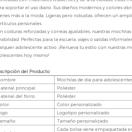
ra soportar el uso diario. Sus diseños modernos y colores vibra
venes más a la moda. Ligeras pero robustas, ofrecen un amplio
artículos personales.
n costuras reforzadas y correas ajustables, nuestras mochil
rabilidad. Perfectas para la escuela, viajes o salidas informal
alquier adolescente activo. ¡Renueva tu estilo con nuestras m
olescentes hoy mismo!
scripción del Producto
ombre:
Mochilas de día para adolescentes
aterial principal:
Poliéster
aterial del forro:
Poliéster
olor:
Color personalizado
ogo:
Logotipo personalizado
amaño:
Tamaño personalizado
Cada bolsa viene empaquetada en 