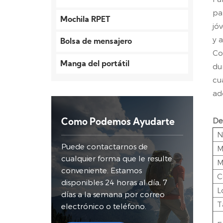
pa
Mochila RPET
jó
y 
Bolsa de mensajero
Co
Manga del portátil
du
cu
ad
De
Como Podemos Ayudarte
N
Puede contactarnos de
M
cualquier forma que le resulte
M
conveniente. Estamos
C
disponibles 24 horas al día, 7
L
días a la semana por correo
T
electrónico o teléfono.