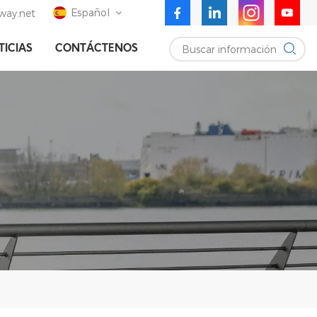
Español
ay.net
Buscar información
TICIAS
CONTÁCTENOS
English
Deutsch
Español