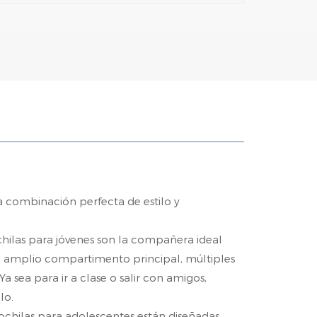
 combinación perfecta de estilo y
ilas para jóvenes son la compañera ideal
n un amplio compartimento principal, múltiples
sea para ir a clase o salir con amigos,
lo.
mochilas para adolescentes están diseñadas