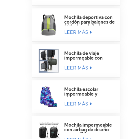
Mochila deportiva con
cordón para balones de
fútbol y voleibol.
LEER MÁS
Mochila de viaje
impermeable con
compartimento para
LEER MÁS
portátil
Mochila escolar
impermeable y
elegante para
LEER MÁS
estudiantes.
Mochila impermeable
con airbag de diseño
expandible