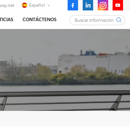
Español
ay.net
Buscar información
TICIAS
CONTÁCTENOS
English
Deutsch
Español