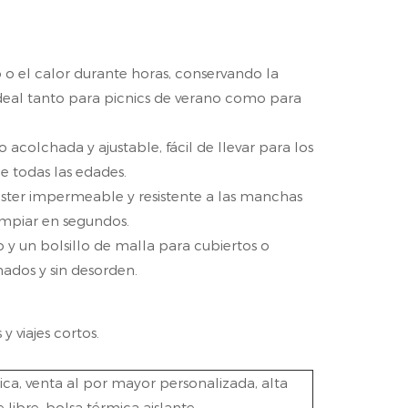
ío o el calor durante horas, conservando la
o ideal tanto para picnics de verano como para
acolchada y ajustable, fácil de llevar para los
de todas las edades.
éster impermeable y resistente a las manchas
limpiar en segundos.
y un bolsillo de malla para cubiertos o
nados y sin desorden.
y viajes cortos.
ica, venta al por mayor personalizada, alta
e libre, bolsa térmica aislante