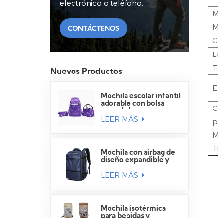
electrónico o teléfono.
M
M
CONTÁCTENOS
C
L
T
Nuevos Productos
E
Mochila escolar infantil
adorable con bolsa
C
para el almuerzo.
LEER MÁS
p
M
T
Mochila con airbag de
diseño expandible y
gran capacidad para
LEER MÁS
viajes.
Mochila isotérmica
para bebidas y