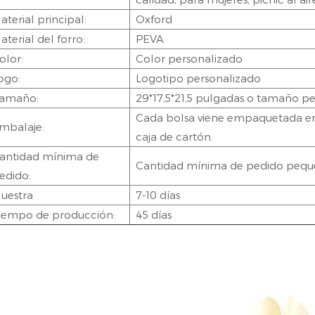
aterial principal:
Oxford
aterial del forro:
PEVA
olor:
Color personalizado
ogo:
Logotipo personalizado
amaño:
29*17,5*21,5 pulgadas o tamaño pe
Cada bolsa viene empaquetada en 
mbalaje:
caja de cartón.
antidad mínima de
Cantidad mínima de pedido peq
edido:
uestra
7-10 días
iempo de producción:
45 días