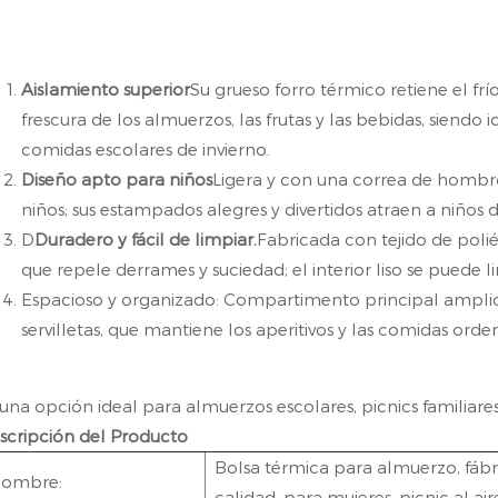
Aislamiento superior
Su grueso forro térmico retiene el fr
frescura de los almuerzos, las frutas y las bebidas, siend
comidas escolares de invierno.
Diseño apto para niños
Ligera y con una correa de hombro 
niños; sus estampados alegres y divertidos atraen a niños 
D
Duradero y fácil de limpiar.
Fabricada con tejido de poli
que repele derrames y suciedad; el interior liso se puede 
Espacioso y organizado: Compartimento principal amplio 
servilletas, que mantiene los aperitivos y las comidas orde
 una opción ideal para almuerzos escolares, picnics familiares 
scripción del Producto
Bolsa térmica para almuerzo, fábr
ombre:
calidad, para mujeres, picnic al air