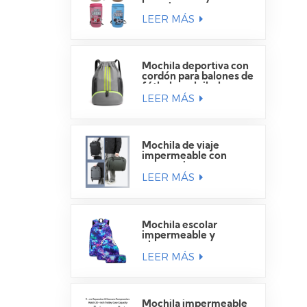
camping
LEER MÁS
Mochila deportiva con
cordón para balones de
fútbol y voleibol.
LEER MÁS
Mochila de viaje
impermeable con
compartimento para
LEER MÁS
portátil
Mochila escolar
impermeable y
elegante para
LEER MÁS
estudiantes.
Mochila impermeable