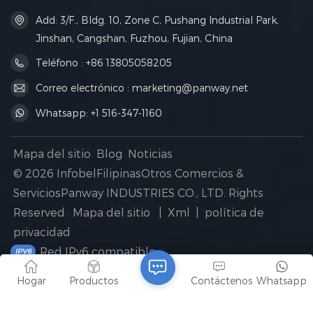
Add: 3/F., Bldg. 10, Zone C, Pushang Industrial Park,
Jinshan, Cangshan, Fuzhou, Fujian, China
Teléfono : +86 13805058205
Correo electrónico : marketing@panway.net
Whatsapp: +1 516-347-1160
Mapa del sitio
Blog
Noticias
© 2026 InfobelFilipinasOtros Comercios &
ServiciosPanway INDUSTRIES CO., LTD. Rights
Reserved.
Mapa del sitio
|
Xml
|
política de
privacidad
Red IPv6 compatible
Hogar
Productos
Contáctenos
Whatsapp