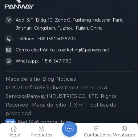
Add: 3/F., Bldg. 10, Zone C, Pushang Industrial Park,
Jinshan, Cangshan, Fuzhou, Fujian, China
Teléfono : +86 13805058205
Correo electrónico : marketing@panway.net
Whatsapp: +1 516-347-1160
Mapa del sitio
Blog
Noticias
© 2026 InfobelFilipinasOtros Comercios &
ServiciosPanway INDUSTRIES CO., LTD. Rights
Reserved.
Mapa del sitio
|
Xml
|
política de
privacidad
Red IPv6 compatible
Hogar
Productos
Contáctenos
Whatsapp