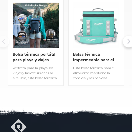
Bolsa térmica portátil
Bolsa térmica
para playa y viajes
impermeable para el
almuerzo
Perfecta para la playa, los
Esta bolsa térmica para el
viajes y las excursiones al
almuerzo mantiene la
aire libre, esta bolsa térmica
comida y las bebidas
para el almuerzo mantiene
frescas, frías o calientes,
la temperatura ideal para
durante horas. Ligera e
tus alimentos y bebidas
impermeable, es la bolsa
durante todo el día. Ligera y
térmica ideal para el
fácil de transportar, esta
almuerzo en la oficina,
bolsa térmica portátil es
excursiones a la playa y
ideal para salidas diarias,
picnics al aire libre.
acampadas y vacaciones en
la playa.