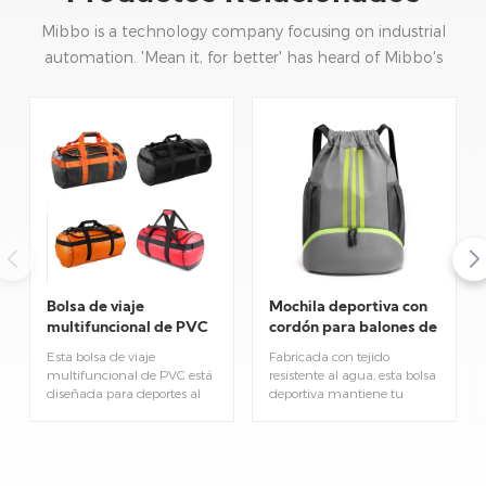
Mibbo is a technology company focusing on industrial
automation. 'Mean it, for better' has heard of Mibbo's
mission: focusing on practice and continuous innovation.
Bolsa de viaje
Mochila deportiva con
multifuncional de PVC
cordón para balones de
para deportes al aire
fútbol y voleibol.
Esta bolsa de viaje
Fabricada con tejido
libre
multifuncional de PVC está
resistente al agua, esta bolsa
diseñada para deportes al
deportiva mantiene tu
aire libre y excursiones
balón y equipo de
diarias. Fabricada con PVC
entrenamiento bien
resistente, es impermeable y
organizados. Las correas
cuenta con amplio espacio
ajustables con cordón se
de almacenamiento para
adaptan cómodamente,