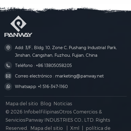
mantener tu equipo
perfectas para la práctica
perfectamente organizado
diaria, deportes al aire libre y
en cada viaje.
actividades en equipo.
Add: 3/F., Bldg. 10, Zone C, Pushang Industrial Park,
Jinshan, Cangshan, Fuzhou, Fujian, China
Teléfono : +86 13805058205
Correo electrónico : marketing@panway.net
Whatsapp: +1 516-347-1160
Mapa del sitio
Blog
Noticias
© 2026 InfobelFilipinasOtros Comercios &
ServiciosPanway INDUSTRIES CO., LTD. Rights
Reserved.
Mapa del sitio
|
Xml
|
política de