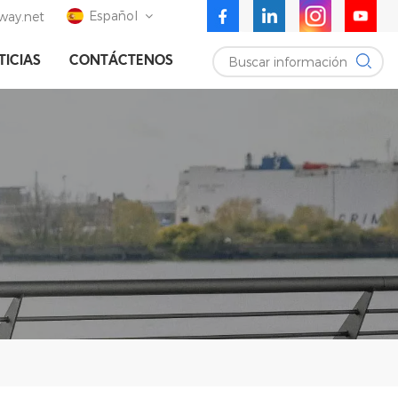
Español
ay.net
Buscar información
TICIAS
CONTÁCTENOS
English
Deutsch
Español