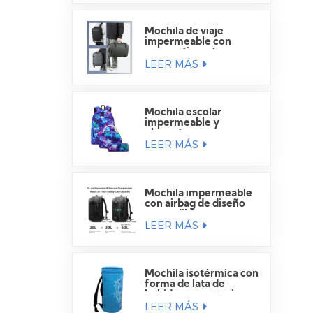
Mochila de viaje
impermeable con
compartimento para
LEER MÁS
portátil
Mochila escolar
impermeable y
elegante para
LEER MÁS
estudiantes.
Mochila impermeable
con airbag de diseño
expandible
LEER MÁS
Mochila isotérmica con
forma de lata de
bebida para exteriores
LEER MÁS