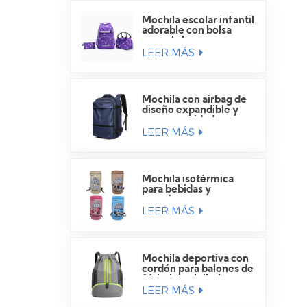
Mochila escolar infantil
adorable con bolsa
para el almuerzo.
LEER MÁS
Mochila con airbag de
diseño expandible y
gran capacidad para
LEER MÁS
viajes.
Mochila isotérmica
para bebidas y
camping
LEER MÁS
Mochila deportiva con
cordón para balones de
fútbol y voleibol.
LEER MÁS