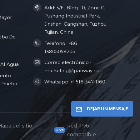
Add: 3/F., Bldg. 10, Zone C,
Pushang Industrial Park,
Mayor
Jinshan, Cangshan, Fuzhou,
Fujian, China
eba De
Teléfono : +86
13805058205
Correo electrónico :
 Al Agua
marketing@panway.net
ento
Whatsapp: +1 516-347-1160
 Prueba
DEJAR UN MENSAJE
Mapa del sitio
Red IPv6
compatible