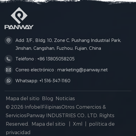
cómodo durante todas tus
ofrece un transporte estable,
aventuras al aire libre.
un almacenamiento de
agua fiable y protección
contra todo tipo de clima, lo
que la hace ideal para
carreras de larga distancia,
ciclismo y actividades
tácticas al aire libre.
Add: 3/F., Bldg. 10, Zone C, Pushang Industrial Park,
Jinshan, Cangshan, Fuzhou, Fujian, China
Teléfono : +86 13805058205
Correo electrónico : marketing@panway.net
Whatsapp: +1 516-347-1160
Mapa del sitio
Blog
Noticias
© 2026 InfobelFilipinasOtros Comercios &
ServiciosPanway INDUSTRIES CO., LTD. Rights
Reserved.
Mapa del sitio
|
Xml
|
política de
privacidad