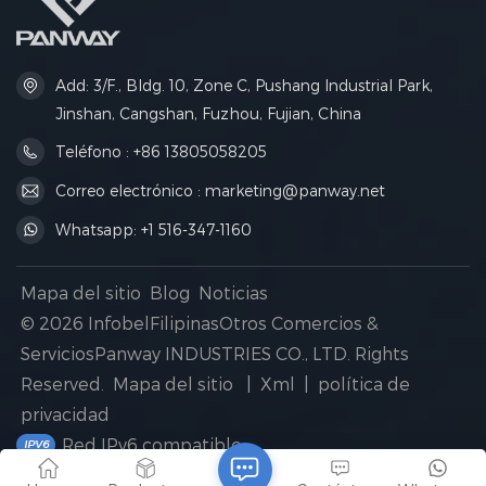
contra todo tipo de clima, lo
que la hace ideal para
carreras de larga distancia,
ciclismo y actividades
tácticas al aire libre.
Add: 3/F., Bldg. 10, Zone C, Pushang Industrial Park,
Jinshan, Cangshan, Fuzhou, Fujian, China
Teléfono : +86 13805058205
Correo electrónico : marketing@panway.net
Whatsapp: +1 516-347-1160
Mapa del sitio
Blog
Noticias
© 2026 InfobelFilipinasOtros Comercios &
ServiciosPanway INDUSTRIES CO., LTD. Rights
Reserved.
Mapa del sitio
|
Xml
|
política de
privacidad
Red IPv6 compatible