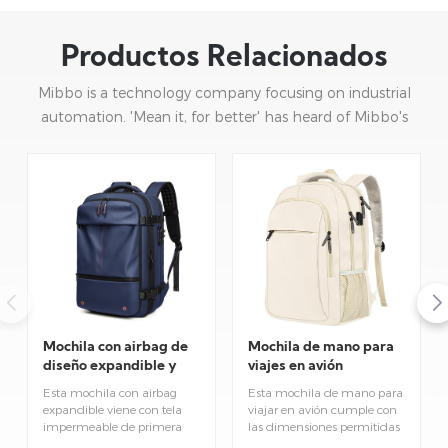
Productos Relacionados
Mibbo is a technology company focusing on industrial
automation. 'Mean it, for better' has heard of Mibbo's
mission: focusing on practice and continuous innovation.
Mochila de mano para
Mochila con airbag de
viajes en avión
diseño expandible y
gran capacidad para
Esta mochila de mano para
Esta mochila con airbag
viajes.
viajar en avión cumple con
expandible viene con tela
las dimensiones permitidas
impermeable de primera
por las aerolíneas y es fácil
calidad. La protección de