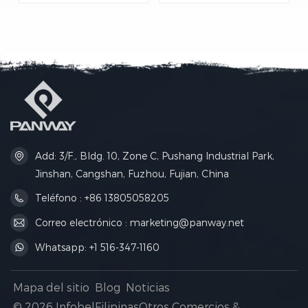
de llevar a bordo para todo
amortiguación de aire
tipo de viajes. Sus amplios
integrada protege su
compartimentos
computadora portátil contra
mantienen tus artículos
golpes, mientras que el
esenciales de viaje
diseño expandible ofrece un
perfectamente organizados
espacio de almacenamiento
durante el trayecto.
flexible para el uso
diario.camionetas y viajes de
negocios.
Add: 3/F., Bldg. 10, Zone C, Pushang Industrial Park,
Jinshan, Cangshan, Fuzhou, Fujian, China
Teléfono : +86 13805058205
Correo electrónico : marketing@panway.net
Whatsapp: +1 516-347-1160
Mapa del sitio
Blog
Noticias
© 2026 InfobelFilipinasOtros Comercios &