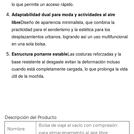
lo que permite un acceso rápido.
Adaptabilidad dual para moda y actividades al aire
libre
Diseño de apariencia minimalista, que combina la
practicidad para el senderismo y la estética para los
desplazamientos urbanos, logrando así un uso multifuncional
en una sola bolsa.
Estructura portante estable
Las costuras reforzadas y la
base resistente al desgaste evitan la deformación incluso
ded,
cuando está completamente cargada, lo que prolonga la vida
extendiendo
Compri
分享
Diseño de compresión al vacío
útil de la mochila.
la vida útil
reduciendo el volumen de almacenamiento has
de la
mochila
Descripción del Producto
Bolsa de viaje al vacío con compresión
Nombre:
para almacenamiento al aire libre