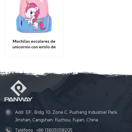
Mochilas escolares de
unicornio con estilo de
dibujos animados
Add: 3/F., Bldg. 10, Zone C, Pushang Industrial Park,
Jinshan, Cangshan, Fuzhou, Fujian, China
Teléfono : +86 13805058205