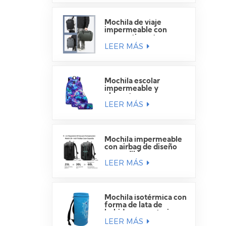
Mochila de viaje
impermeable con
compartimento para
LEER MÁS
portátil
Mochila escolar
impermeable y
elegante para
LEER MÁS
estudiantes.
Mochila impermeable
con airbag de diseño
expandible
LEER MÁS
Mochila isotérmica con
forma de lata de
bebida para exteriores
LEER MÁS