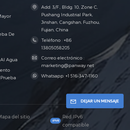
Add: 3/F., Bldg. 10, Zone C,
Pushang Industrial Park,
Mayor
Jinshan, Cangshan, Fuzhou,
Fujian, China
eba De
Teléfono : +86
13805058205
Correo electrónico :
 Al Agua
marketing@panway.net
ento
Whatsapp: +1 516-347-1160
 Prueba
DEJAR UN MENSAJE
Mapa del sitio
Red IPv6
compatible