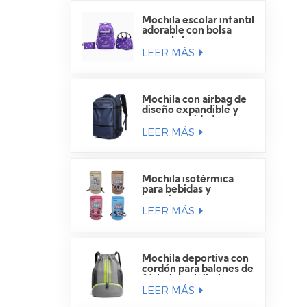
Mochila escolar infantil
adorable con bolsa
para el almuerzo.
LEER MÁS
Mochila con airbag de
diseño expandible y
gran capacidad para
LEER MÁS
viajes.
Mochila isotérmica
para bebidas y
camping
LEER MÁS
Mochila deportiva con
cordón para balones de
fútbol y voleibol.
LEER MÁS