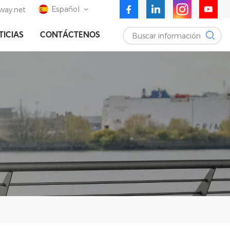
Español
ay.net
Buscar información
TICIAS
CONTÁCTENOS
English
Deutsch
Español