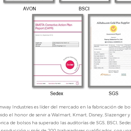
nway Industries es líder del mercado en la fabricación de 
nido el honor de servir a Walmart, Kmart, Disney, Slazenger y
brica de bolsos ha superado las auditorías de SGS, BSCl, Sed
 producción y más de 200 trabajadores cualificados, con u