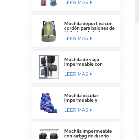
LEER MÁS
Mochila deportiva con
cordón para balones de
fútbol y voleibol.
LEER MÁS
Mochila de viaje
impermeable con
compartimento para
LEER MÁS
portátil
Mochila escolar
impermeable y
elegante para
LEER MÁS
estudiantes.
Mochila impermeable
con airbag de diseño