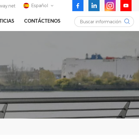
Español
ay.net
Buscar información
TICIAS
CONTÁCTENOS
English
Deutsch
Español