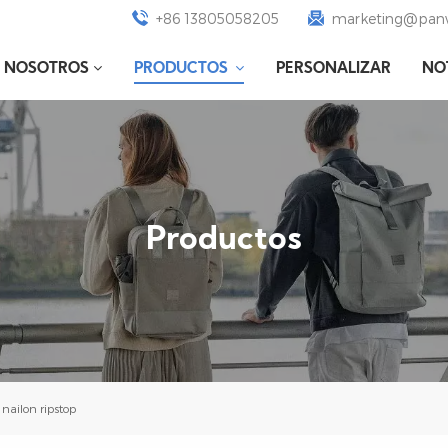
+86 13805058205
marketing@panw
E NOSOTROS
PRODUCTOS
PERSONALIZAR
NO
Productos
 nailon ripstop