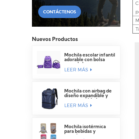
C
p
CONTÁCTENOS
M
T
Nuevos Productos
Mochila escolar infantil
adorable con bolsa
para el almuerzo.
LEER MÁS
Mochila con airbag de
diseño expandible y
gran capacidad para
LEER MÁS
viajes.
Mochila isotérmica
para bebidas y
camping