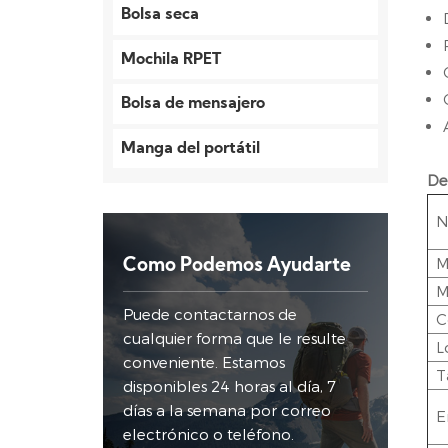
Bolsa seca
Mochila RPET
Bolsa de mensajero
Manga del portátil
De
N
M
Como Podemos Ayudarte
M
Puede contactarnos de
C
cualquier forma que le resulte
L
conveniente. Estamos
T
disponibles 24 horas al día, 7
días a la semana por correo
E
electrónico o teléfono.