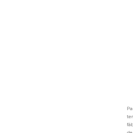
Pa
te
fá
de