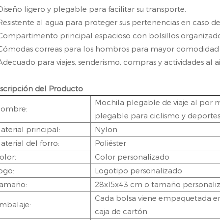
Diseño ligero y plegable para facilitar su transporte.
Resistente al agua para proteger sus pertenencias en caso de l
Compartimento principal espacioso con bolsillos organizado
Cómodas correas para los hombros para mayor comodidad d
Adecuado para viajes, senderismo, compras y actividades al air
scripción del Producto
Mochila plegable de viaje al por m
ombre:
plegable para ciclismo y deportes a
aterial principal:
Nylon
aterial del forro:
Poliéster
olor:
Color personalizado
ogo:
Logotipo personalizado
amaño:
28x15x43 cm o tamaño personali
Cada bolsa viene empaquetada en 
mbalaje:
caja de cartón.