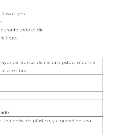
luvia ligera.
s.
urante todo el día.
e libre.
ayor de fábrica, de nailon ripstop, mochila
l aire libre.
zado.
una bolsa de plástico, y a granel en una